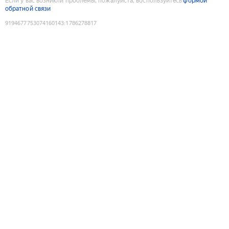
Если у вас возникли проблемы, пожалуйста, воспользуйтесь
формой
обратной связи
9194677753074160143
:
1786278817